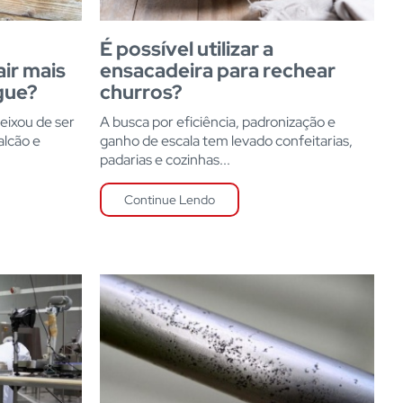
É possível utilizar a
ir mais
ensacadeira para rechear
gue?
churros?
eixou de ser
A busca por eficiência, padronização e
lcão e
ganho de escala tem levado confeitarias,
padarias e cozinhas...
Continue Lendo