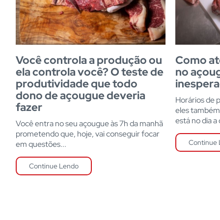
Você controla a produção ou
Como at
ela controla você? O teste de
no açoug
produtividade que todo
inesper
dono de açougue deveria
Horários de 
fazer
eles também
está no dia a d
Você entra no seu açougue às 7h da manhã
prometendo que, hoje, vai conseguir focar
Continue
em questões...
Continue Lendo