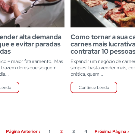
ender alta demanda
Como tornar a sua c
ue e evitar paradas
carnes mais lucrativ
adas
contratar 10 pessoas
pico = maior faturamento. Mas
Expandir um negócio de carne
 trazem dores que só quem
simples: basta vender mais, ce
ia...
prática, quem...
 Lendo
Continue Lendo
Página Anterior ‹
1
2
3
4
Próxima Página ›