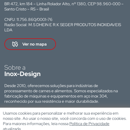
BR 472, km 184 – Linha Rolador Alto, nº 1380, CEP 98.960-000 –
Santo Cristo – RS – Brasil
CNPJ: 11.756.860/0001-76
Razão Social: M.S DHEIN E R.K SEGER PRODUTOS INOXIDAVEIS
LDA
Ver no mapa
Sobre a
Inox-Design
Desde 2010, oferecemos soluções para indústrias de
processamento de carnes e alimentos. Somos especializados na
fabricação de máquinas e equipamentos em aço inox 304,
reconhecido por sua resistência e maior durabilidade.
Site desenvolvido por:
Usamos cookies para personalizar e melhorar sua experiência em
nosso site. Ao usar o nosso site, você concorda com o uso de cookies.
Para maiores informações, leia nossa
Política de Privacidade
atualizada
.