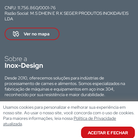
CNPJ: 11.756.860/0001-76
Razão Social: M.S DHEIN E R.K SEGER PRODUTOS INOXIDAVEIS
LDA
Ver no mapa
Sobre a
Inox-Design
Desde 2010, oferecemos soluções para indústrias de
processamento de carnes e alimentos. Somos especializados na
fabricação de máquinas e equipamentos em aço inox 304,
reconhecido por sua resistência e maior durabilidade.
Site desenvolvido por:
Usamos cookies para personalizar e melhorar sua experiência em
nosso site. Ao usar o nosso site, você concorda com o uso de cookies.
Para maiores informações, leia nossa
Política de Privacidade
atualizada
.
ACEITAR E FECHAR