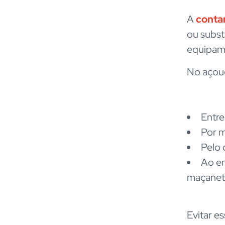
A
conta
ou subst
equipame
No açoug
Entre
Por m
Pelo 
Ao en
maçanet
Evitar e