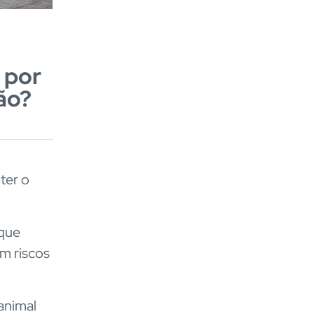
 por
ão?
ter o
 que
m riscos
animal