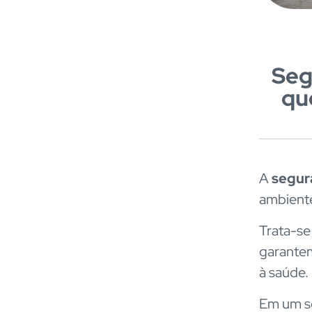
Seg
qu
A
segur
ambiente
Trata-se
garantem
à saúde.
Em um se