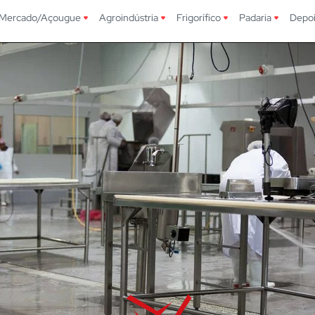
Mercado/Açougue
Agroindústria
Frigorífico
Padaria
Depo