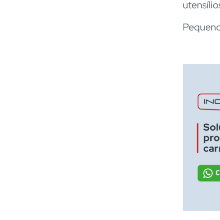
utensíli
Pequenos