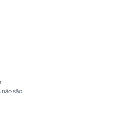
m
s não são