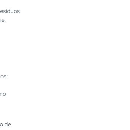
resíduos
ie,
os;
omo
so de