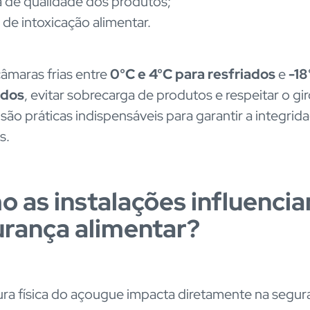
 de qualidade dos produtos;
 de intoxicação alimentar.
âmaras frias entre
0°C e 4°C para resfriados
e
-18
ados
, evitar sobrecarga de produtos e respeitar o gi
são práticas indispensáveis para garantir a integrid
s.
 as instalações influenci
rança alimentar?
ura física do açougue impacta diretamente na segu