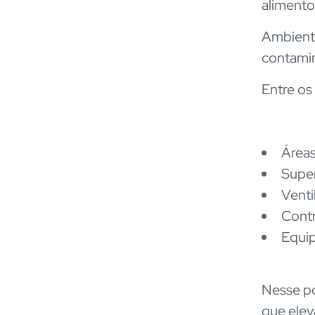
alimento
Ambiente
contami
Entre os
Áreas
Super
Venti
Contr
Equip
Nesse p
que elev