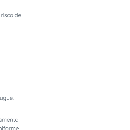
 risco de
ougue.
pamento
uniforme