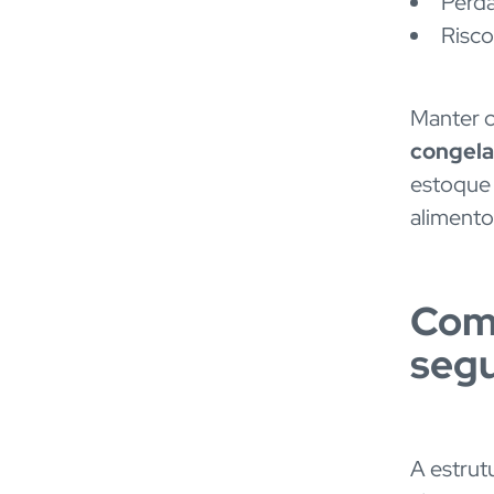
Perda
Risco
Manter c
congel
estoque 
alimento
Como
segu
A estrut