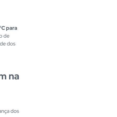
°C para
ro de
ade dos
am na
rança dos