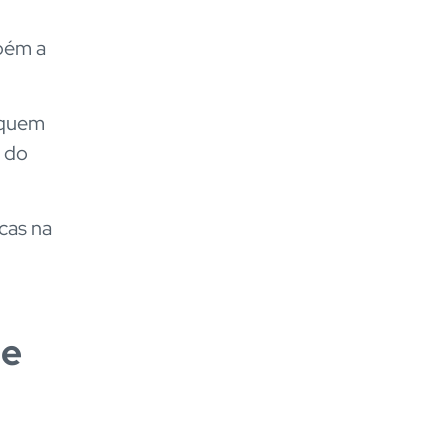
bém a
a quem
 do
cas na
 e