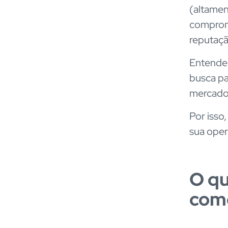
(altamen
comprom
reputaçã
Entender
busca p
mercado
Por isso
sua oper
O qu
como