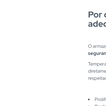
Por
adeq
O armaze
seguran
Temperat
diretame
respeita
Proli