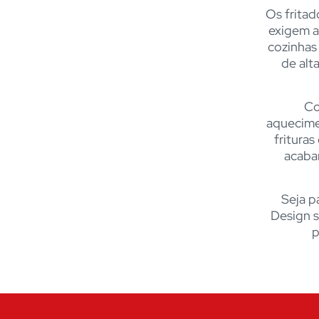
Os fritad
exigem a
cozinhas 
de alt
Co
aquecime
fritura
acabam
Seja p
Design s
p