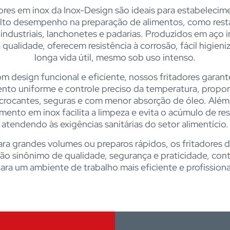
ores em inox da Inox-Design são ideais para estabeleci
lto desempenho na preparação de alimentos, como rest
industriais, lanchonetes e padarias. Produzidos em aço i
a qualidade, oferecem resistência à corrosão, fácil higieni
longa vida útil, mesmo sob uso intenso.
m design funcional e eficiente, nossos fritadores garan
nto uniforme e controle preciso da temperatura, propo
s crocantes, seguras e com menor absorção de óleo. Além 
ento em inox facilita a limpeza e evita o acúmulo de re
atendendo às exigências sanitárias do setor alimentício.
ara grandes volumes ou preparos rápidos, os fritadores d
ão sinônimo de qualidade, segurança e praticidade, con
ara um ambiente de trabalho mais eficiente e profissiona