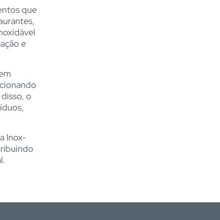
mentos que
aurantes,
noxidável
zação e
tem
rcionando
disso, o
síduos,
a Inox-
tribuindo
l.