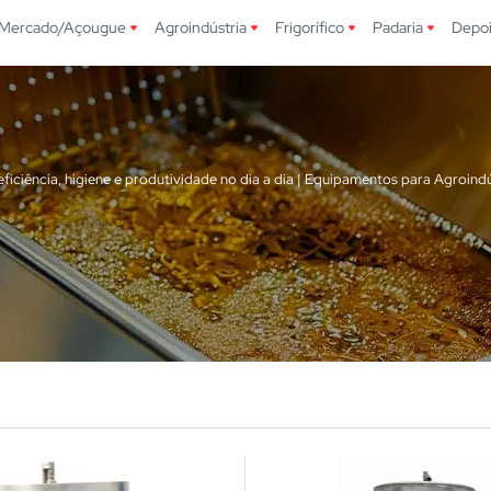
Mercado/Açougue
Agroindústria
Frigorífico
Padaria
Depo
ciência, higiene e produtividade no dia a dia | Equipamentos para Agroindú