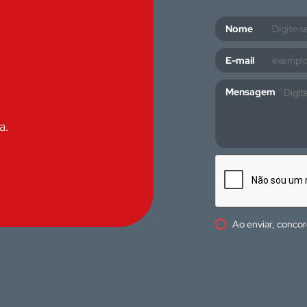
Nome
E-mail
Mensagem
a.
Ao enviar, conco