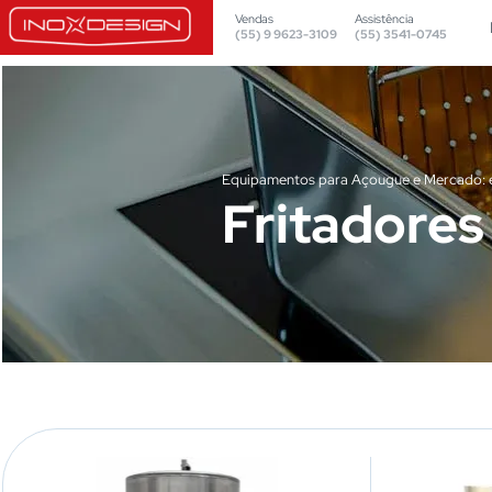
Vendas
Assistência
(55) 9 9623-3109
(55) 3541-0745
Equipamentos para Açougue e Mercado: efi
Fritadores