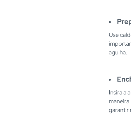
Prep
Use cald
importan
agulha.
Ench
Insira a
maneira 
garantir