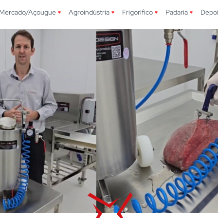
Mercado/Açougue
Agroindústria
Frigorífico
Padaria
Depo