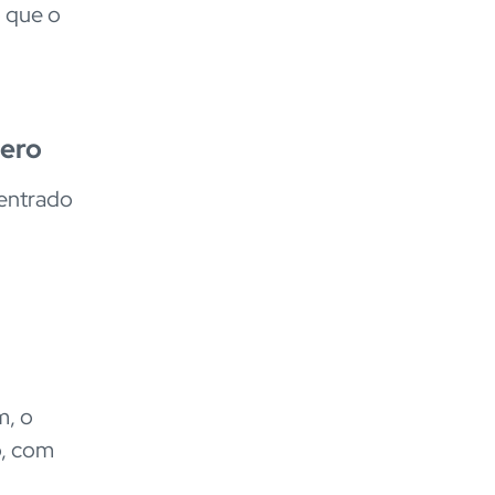
o que o
pero
centrado
m, o
o, com