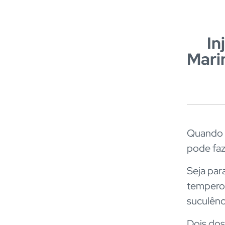
In
Mari
Quando o
pode faz
Seja par
temperos
suculênc
Dois dos