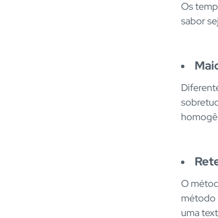
Os tempe
sabor se
Maio
Diferent
sobretud
homogên
Ret
O método
método e
uma text