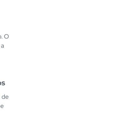
o. O
 a
os
o de
 e