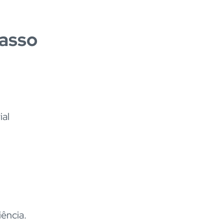
passo
ial
iência.