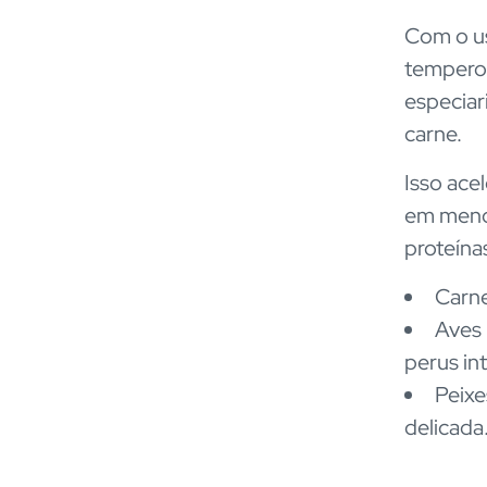
Com o us
temperos
especiar
carne.
Isso ace
em menos
proteína
Carne
Aves 
perus int
Peixe
delicada