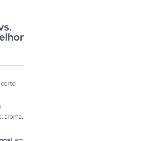
vs.
elhor
 certo
s
a, aroma,
onal
, em