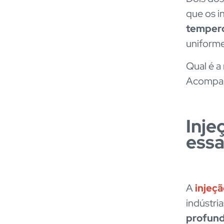
que os i
temper
uniform
Qual é a
Acompan
Inje
essa
A
injeç
indústria
profund