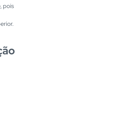
, pois
erior.
ção