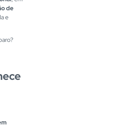
ão de
da e
eparo?
hece
rem