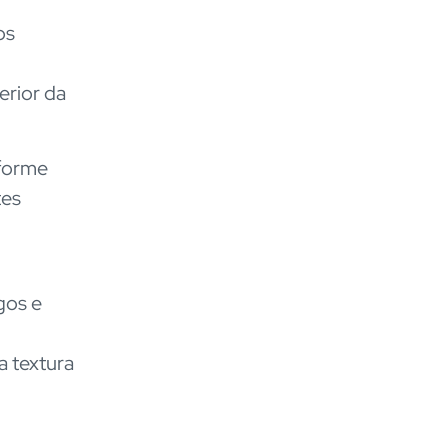
os
erior da
iforme
tes
gos e
a textura