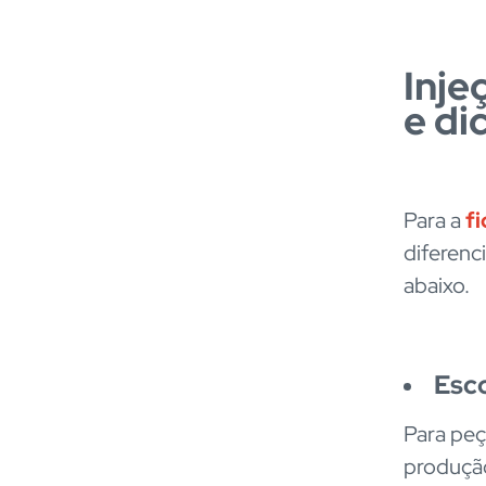
Inje
e di
Para a
fi
diferenc
abaixo.
Esco
Para peç
produção