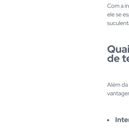
Com a in
ele se e
suculent
Quai
de 
Além da 
vantagen
Inte