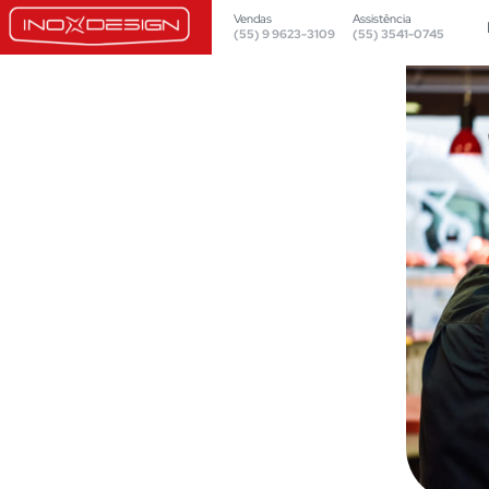
Vendas
Assistência
(55) 9 9623-3109
(55) 3541-0745