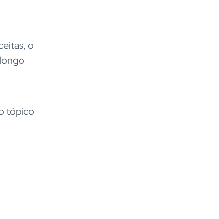
ceitas, o
 longo
o tópico