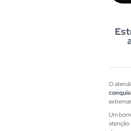
Est
O atendi
conquist
extrema
Um bom 
atenção 