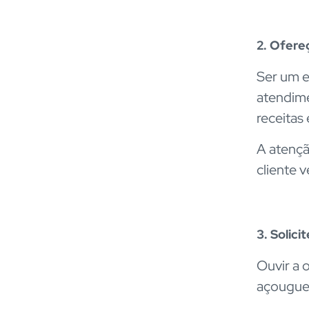
2. Ofere
Ser um e
atendime
receitas
A atençã
cliente v
3. Solici
Ouvir a 
açougue