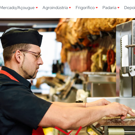
Mercado/Açougue
Agroindústria
Frigorífico
Padaria
Depo