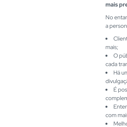
mais pre
No entan
a person
Clien
mais;
O púb
cada tra
Há um
divulgaç
É pos
complem
Enten
com mais
Melho