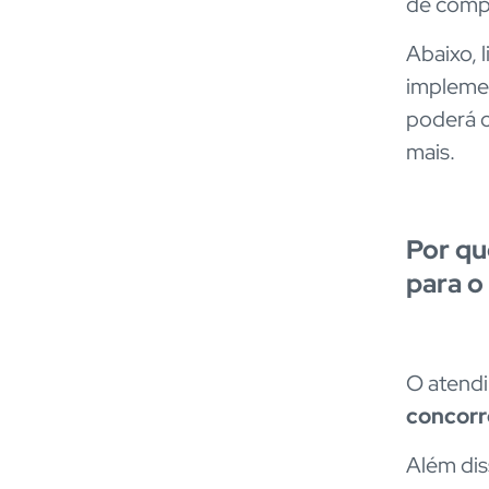
de compr
Abaixo, 
implemen
poderá o
mais.
Por qu
para o
O atend
concorr
Além dis