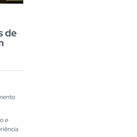
s de
m
gmento
o e
riência