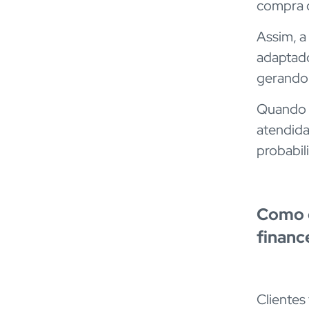
compra d
Assim, a
adaptado
gerand
Quando 
atendida
probabil
Como o
financ
Clientes