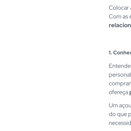
Colocar 
Com as e
relacio
1. Conhe
Entender
personal
compram 
ofereça
Um açoug
do que p
necessi