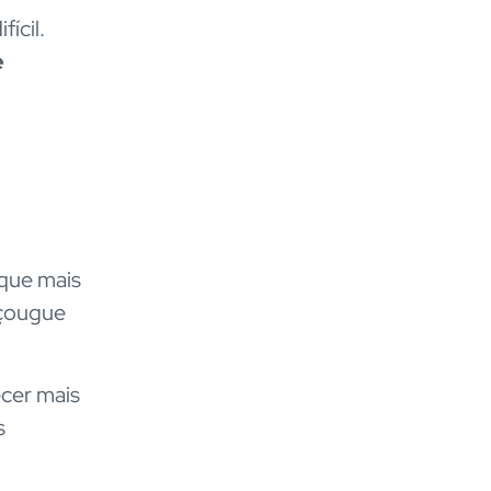
ícil.
e
 que mais
açougue
cer mais
s