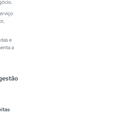
gócio.
erviço
r,
das e
menta a
gestão
eitas