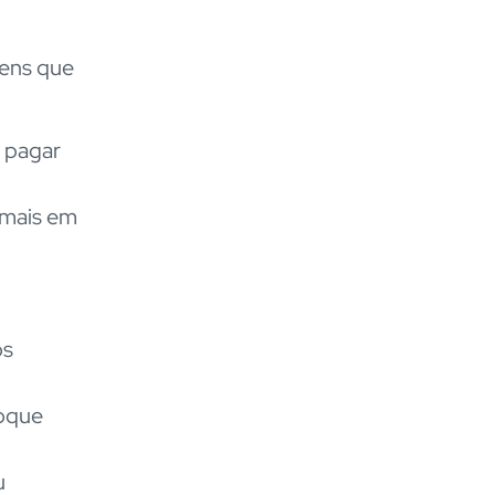
gens que
 pagar
 mais em
os
toque
u