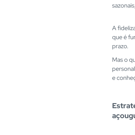
sazonais
A fideli
que é fu
prazo.
Mas o qu
personal
e conheç
Estrat
açoug