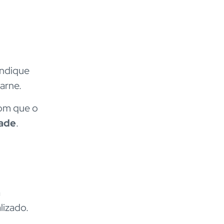
indique
carne.
com que o
dade
.
a
lizado.