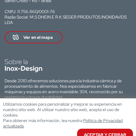
Santo Cristo – RS – Brasil
CNPJ: 11.756.860/0001-76
Razão Social: M.S DHEIN E R.K SEGER PRODUTOS INOXIDAVEIS
LDA
Ver en el mapa
Sobre la
Inox-Design
Desde 2010 ofrecemos soluciones para la industria cárnica y de
procesamiento de alimentos. Nos especializamos en fabricar
máquinas y equipos en acero inoxidable 304, reconocido por su
resistencia y mayor durabilidad.
Utilizamos cookies para personalizar y mejorar su experiencia en
Sitio web desarrollado por:
nuestro sitio web. Al utilizar nuestro sitio web, acepta el uso de
cookies.
Para obtener más información, lea nuestra
Política de Privacidad
actualizada
.
ACEPTAR Y CERRAR