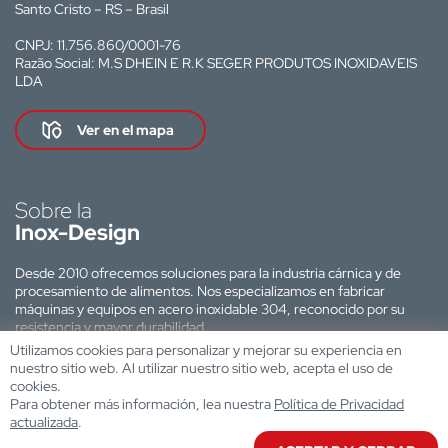
Santo Cristo – RS – Brasil
CNPJ: 11.756.860/0001-76
Razão Social: M.S DHEIN E R.K SEGER PRODUTOS INOXIDAVEIS
LDA
Ver en el mapa
Sobre la
Inox-Design
Desde 2010 ofrecemos soluciones para la industria cárnica y de
procesamiento de alimentos. Nos especializamos en fabricar
máquinas y equipos en acero inoxidable 304, reconocido por su
resistencia y mayor durabilidad.
Utilizamos cookies para personalizar y mejorar su experiencia en
Sitio web desarrollado por:
nuestro sitio web. Al utilizar nuestro sitio web, acepta el uso de
cookies.
Para obtener más información, lea nuestra
Política de Privacidad
actualizada
.