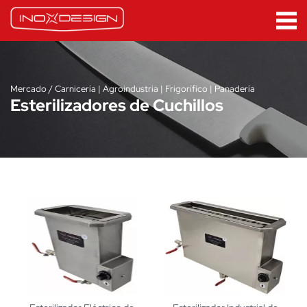
Mercado / Carnicería | Agroindustria | Frigorífico | Panadería
Esterilizadores de Cuchillos