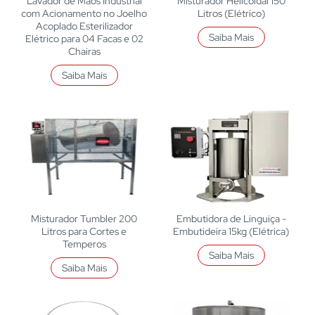
Lavador de Mãos Industrial
Misturador Helicoidal 150
com Acionamento no Joelho
Litros (Elétrico)
Acoplado Esterilizador
Saiba Mais
Elétrico para 04 Facas e 02
Chairas
Saiba Mais
Misturador Tumbler 200
Embutidora de Linguiça -
Litros para Cortes e
Embutideira 15kg (Elétrica)
Temperos
Saiba Mais
Saiba Mais