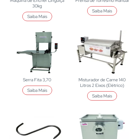
Máquina de Encher Linguiça
Prensa de Torresmo Manual
30kg
Saiba Mais
Saiba Mais
Serra Fita 3,70
Misturador de Carne 140
Litros 2 Eixos (Elétrico)
Saiba Mais
Saiba Mais