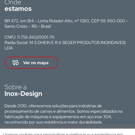
Onde
estamos
BR 472, km 184 – Linha Rolador Alto, nº 1380, CEP 98.960-000 –
Santo Cristo – RS – Brasil
CNPJ: 11.756.860/0001-76
Razão Social: M.S DHEIN E R.K SEGER PRODUTOS INOXIDAVEIS
LDA
Ver no mapa
Sobre a
Inox-Design
Desde 2010, oferecemos soluções para indústrias de
processamento de carnes e alimentos. Somos especializados na
fabricação de máquinas e equipamentos em aço inox 304,
reconhecido por sua resistência e maior durabilidade.
Site desenvolvido por:
Usamos cookies para personalizar e melhorar sua experiência em