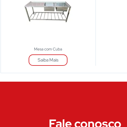
Mesa com Cuba
Saiba Mais
Fale conosco