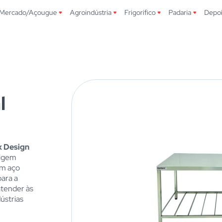
Mercado/Açougue
Agroindústria
Frigorífico
Padaria
Depo
l
x Design
xigem
em aço
para a
atender às
dústrias