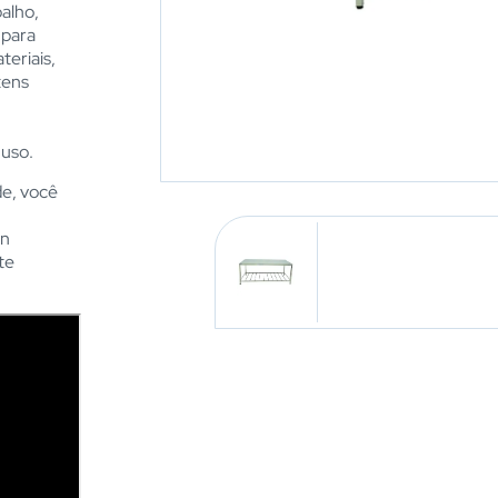
alho,
 para
eriais,
tens
uso.
de, você
gn
te