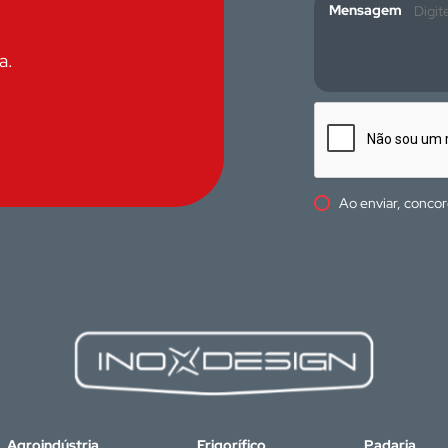
Mensagem
a.
Ao enviar, conco
Agroindústria
Frigorífico
Padaria