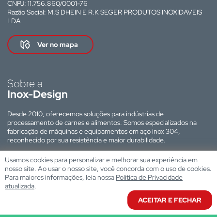
CNPJ: 11.756.860/0001-76
Razão Social: M.S DHEIN E R.K SEGER PRODUTOS INOXIDAVEIS
LDA
Ver no mapa
Sobre a
Inox-Design
Desde 2010, oferecemos soluções para indústrias de
processamento de carnes e alimentos. Somos especializados na
fabricação de máquinas e equipamentos em aço inox 304,
reconhecido por sua resistência e maior durabilidade.
Site desenvolvido por:
Usamos cookies para personalizar e melhorar sua experiência em
nosso site. Ao usar o nosso site, você concorda com o uso de cookies.
Para maiores informações, leia nossa
Política de Privacidade
atualizada
.
ACEITAR E FECHAR