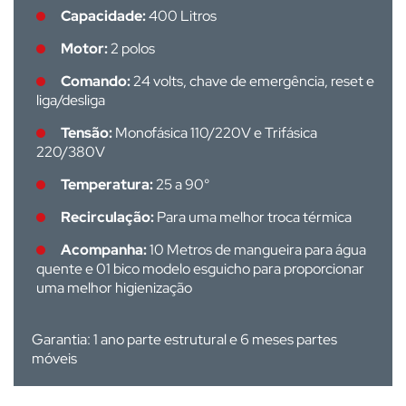
Capacidade:
400 Litros
Motor:
2 polos
Comando:
24 volts, chave de emergência, reset e
liga/desliga
Tensão:
Monofásica 110/220V e Trifásica
220/380V
Temperatura:
25 a 90°
Recirculação:
Para uma melhor troca térmica
Acompanha:
10 Metros de mangueira para água
quente e 01 bico modelo esguicho para proporcionar
uma melhor higienização
Garantia: 1 ano parte estrutural e
6 meses partes
móveis