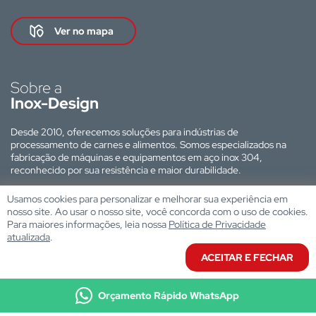
Ver no mapa
Sobre a
Inox-Design
Desde 2010, oferecemos soluções para indústrias de
processamento de carnes e alimentos. Somos especializados na
fabricação de máquinas e equipamentos em aço inox 304,
reconhecido por sua resistência e maior durabilidade.
Site desenvolvido por:
Usamos cookies para personalizar e melhorar sua experiência em
nosso site. Ao usar o nosso site, você concorda com o uso de cookies.
Para maiores informações, leia nossa
Política de Privacidade
atualizada
.
ACEITAR E FECHAR
Orçamento Rápido WhatsApp