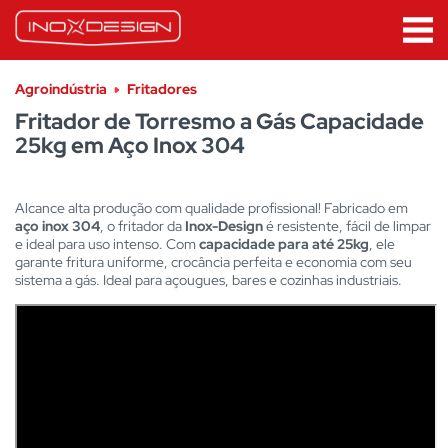
Agroindústria
Fritadores
Fritador de Torresmo a Gás Capacidade
25kg em Aço Inox 304
Alcance alta produção com qualidade profissional! Fabricado em
aço inox 304
, o fritador da
Inox-Design
é resistente, fácil de limpar
e ideal para uso intenso. Com
capacidade para até 25kg
, ele
garante fritura uniforme, crocância perfeita e economia com seu
sistema a gás. Ideal para açougues, bares e cozinhas industriais.