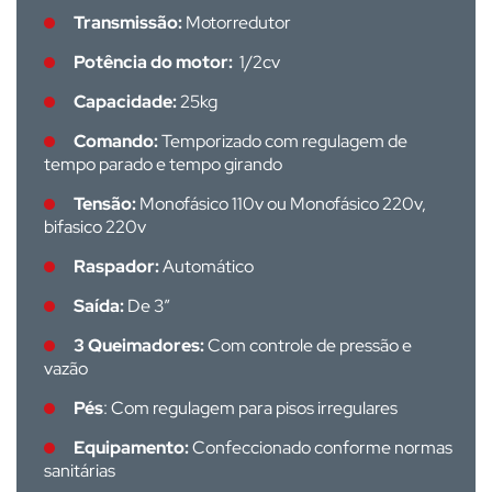
Transmissão:
Motorredutor
Potência do motor:
1/2cv
Capacidade:
25kg
Comando:
Temporizado com regulagem de
tempo parado e tempo girando
Tensão:
Monofásico 110v ou Monofásico 220v,
bifasico 220v
Raspador:
Automático
Saída:
De 3”
3 Queimadores:
Com controle de pressão e
vazão
Pés
: Com regulagem para pisos irregulares
Equipamento:
Confeccionado conforme normas
sanitárias