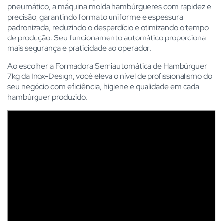
pneumático, a máquina molda hambúrgueres com rapidez e
precisão, garantindo formato uniforme e espessura
padronizada, reduzindo o desperdício e otimizando o tempo
de produção. Seu funcionamento automático proporciona
mais segurança e praticidade ao operador.
Ao escolher a Formadora Semiautomática de Hambúrguer
7kg da Inox-Design, você eleva o nível de profissionalismo do
seu negócio com eficiência, higiene e qualidade em cada
hambúrguer produzido.