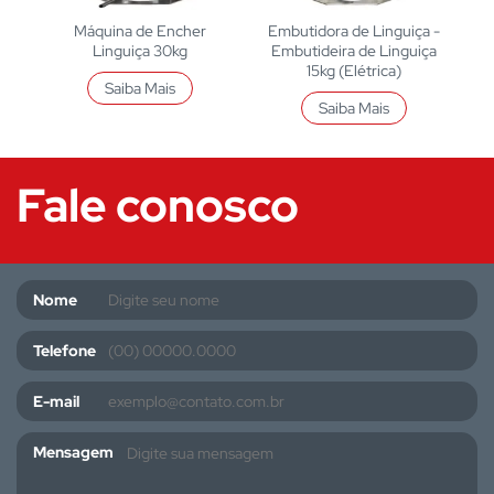
Máquina de Encher
Embutidora de Linguiça -
Linguiça 30kg
Embutideira de Linguiça
15kg (Elétrica)
Saiba Mais
Saiba Mais
Fale conosco
Nome
Telefone
E-mail
Mensagem