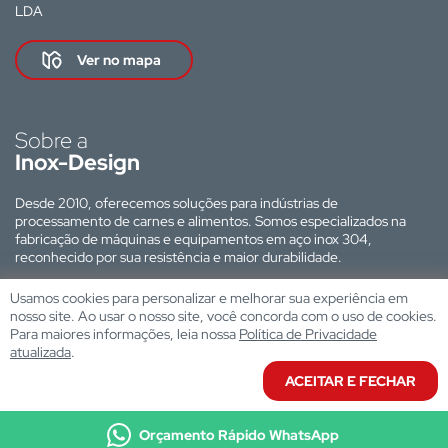
LDA
Ver no mapa
Sobre a
Inox-Design
Desde 2010, oferecemos soluções para indústrias de
processamento de carnes e alimentos. Somos especializados na
fabricação de máquinas e equipamentos em aço inox 304,
reconhecido por sua resistência e maior durabilidade.
Site desenvolvido por:
Usamos cookies para personalizar e melhorar sua experiência em
nosso site. Ao usar o nosso site, você concorda com o uso de cookies.
Para maiores informações, leia nossa
Política de Privacidade
atualizada
.
ACEITAR E FECHAR
Orçamento Rápido WhatsApp