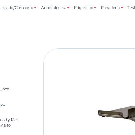
ercado/Carnicero
Agroindustria
Frigorífico
Panadería
Tes
2 Inox-
mpo
dad y fácil
y alto