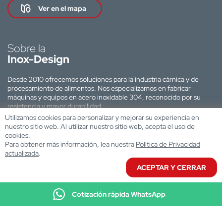
Ver en el mapa
Sobre la
Inox-Design
Desde 2010 ofrecemos soluciones para la industria cárnica y de
procesamiento de alimentos. Nos especializamos en fabricar
máquinas y equipos en acero inoxidable 304, reconocido por su
resistencia y mayor durabilidad.
Utilizamos cookies para personalizar y mejorar su experiencia en
Sitio web desarrollado por:
nuestro sitio web. Al utilizar nuestro sitio web, acepta el uso de
cookies.
Para obtener más información, lea nuestra
Política de Privacidad
actualizada
.
ACEPTAR Y CERRAR
Cotización rápida WhatsApp