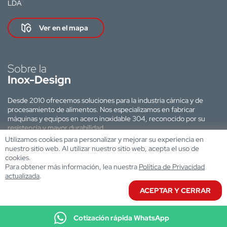
LDA
Ver en el mapa
Sobre la
Inox-Design
Desde 2010 ofrecemos soluciones para la industria cárnica y de
procesamiento de alimentos. Nos especializamos en fabricar
máquinas y equipos en acero inoxidable 304, reconocido por su
resistencia y mayor durabilidad.
Utilizamos cookies para personalizar y mejorar su experiencia en
Sitio web desarrollado por:
nuestro sitio web. Al utilizar nuestro sitio web, acepta el uso de
cookies.
Para obtener más información, lea nuestra
Política de Privacidad
actualizada
.
ACEPTAR Y CERRAR
Cotización rápida WhatsApp