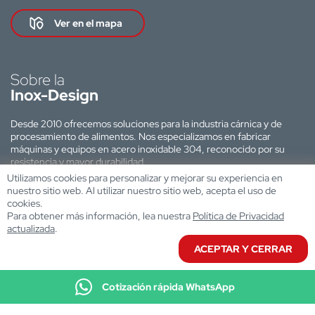
Ver en el mapa
Sobre la
Inox-Design
Desde 2010 ofrecemos soluciones para la industria cárnica y de
procesamiento de alimentos. Nos especializamos en fabricar
máquinas y equipos en acero inoxidable 304, reconocido por su
resistencia y mayor durabilidad.
Utilizamos cookies para personalizar y mejorar su experiencia en
Sitio web desarrollado por:
nuestro sitio web. Al utilizar nuestro sitio web, acepta el uso de
cookies.
Para obtener más información, lea nuestra
Política de Privacidad
actualizada
.
ACEPTAR Y CERRAR
Cotización rápida WhatsApp