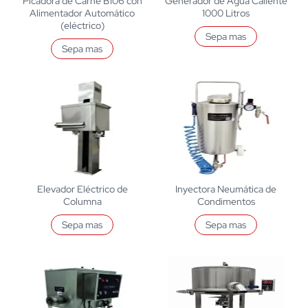
Picadora de Carne B106 con
Generador de Agua Caliente
Alimentador Automático
1000 Litros
(eléctrico)
Sepa mas
Sepa mas
Elevador Eléctrico de
Inyectora Neumática de
Columna
Condimentos
Sepa mas
Sepa mas