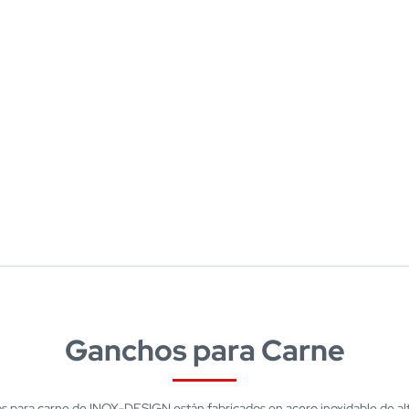
Ganchos para Carne
s para carne de INOX-DESIGN están fabricados en acero inoxidable de alt