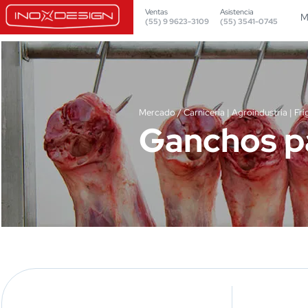
Ventas
Asistencia
M
(55) 9 9623-3109
(55) 3541-0745
Mercado / Carnicería | Agroindustria | Fri
Ganchos p