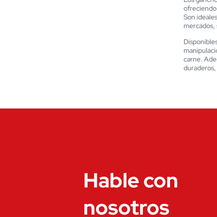
ofreciendo 
Son ideales
mercados, 
Disponibles
manipulació
carne. Adem
duraderos, 
Hable con
nosotros