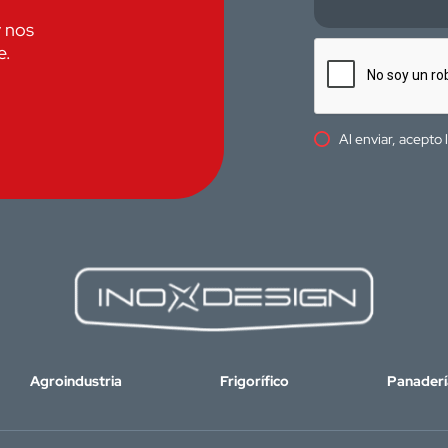
y nos
e.
Al enviar, acepto 
Agroindustria
Frigorífico
Panaderí