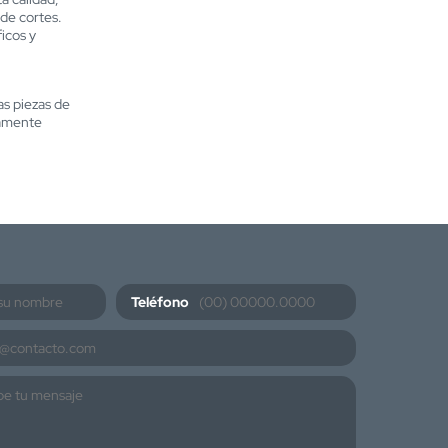
 de cortes.
icos y
as piezas de
tamente
Teléfono