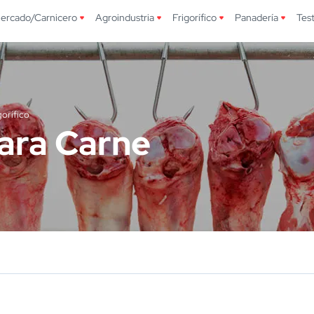
ercado/Carnicero
Agroindustria
Frigorífico
Panadería
Tes
gorífico
ara Carne