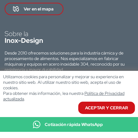
Ver en el mapa
Sobre la
Inox-Design
Desde 2010 ofrecemos soluciones para la industria cárnica y de
procesamiento de alimentos. Nos especializamos en fabricar
máquinas y equipos en acero inoxidable 304, reconocido por su
resistencia y mayor durabilidad.
Utilizamos cookies para personalizar y mejorar su experiencia en
Sitio web desarrollado por:
nuestro sitio web. Al utilizar nuestro sitio web, acepta el uso de
cookies.
Para obtener más información, lea nuestra
Política de Privacidad
actualizada
.
ACEPTAR Y CERRAR
Cotización rápida WhatsApp