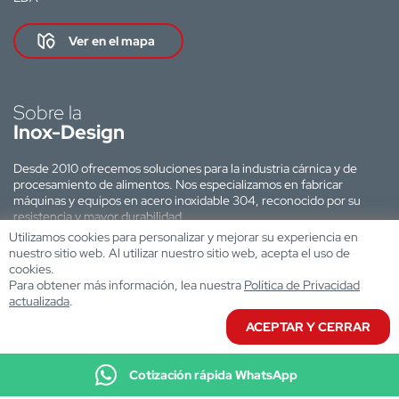
Ver en el mapa
Sobre la
Inox-Design
Desde 2010 ofrecemos soluciones para la industria cárnica y de
procesamiento de alimentos. Nos especializamos en fabricar
máquinas y equipos en acero inoxidable 304, reconocido por su
resistencia y mayor durabilidad.
Utilizamos cookies para personalizar y mejorar su experiencia en
Sitio web desarrollado por:
nuestro sitio web. Al utilizar nuestro sitio web, acepta el uso de
cookies.
Para obtener más información, lea nuestra
Política de Privacidad
actualizada
.
ACEPTAR Y CERRAR
Cotización rápida WhatsApp