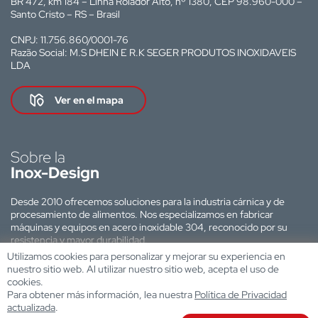
BR 472, km 184 – Linha Rolador Alto, nº 1380, CEP 98.960-000 –
Santo Cristo – RS – Brasil
CNPJ: 11.756.860/0001-76
Razão Social: M.S DHEIN E R.K SEGER PRODUTOS INOXIDAVEIS
LDA
Ver en el mapa
Sobre la
Inox-Design
Desde 2010 ofrecemos soluciones para la industria cárnica y de
procesamiento de alimentos. Nos especializamos en fabricar
máquinas y equipos en acero inoxidable 304, reconocido por su
resistencia y mayor durabilidad.
Utilizamos cookies para personalizar y mejorar su experiencia en
Sitio web desarrollado por:
nuestro sitio web. Al utilizar nuestro sitio web, acepta el uso de
cookies.
Para obtener más información, lea nuestra
Política de Privacidad
actualizada
.