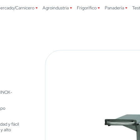
ercado/Carnicero
Agroindustria
Frigorífico
Panadería
Tes
0 INOX-
mpo
dad y fácil
y alto