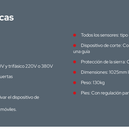
icas
Todos los sensores: tipo
Dispositivo de corte: C
una guía
Protección de la sierra: 
0V y trifásico 220V o 380V
Dimensiones: 1025mm 
puertas
Peso: 130kg
Pies: Con regulación par
ivar el dispositivo de
 móviles.