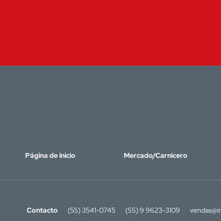
Página de inicio
Mercado/Carnicero
Contacto
(55) 3541-0745
(55) 9 9623-3109
vendas@in