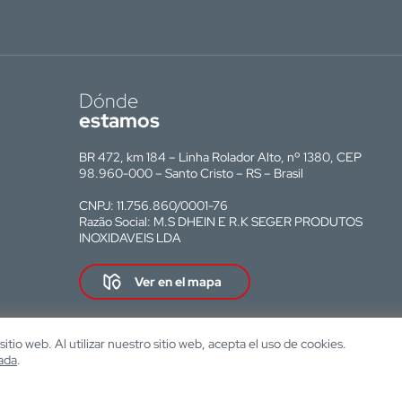
Dónde
estamos
BR 472, km 184 – Linha Rolador Alto, nº 1380, CEP
98.960-000 – Santo Cristo – RS – Brasil
CNPJ: 11.756.860/0001-76
Razão Social: M.S DHEIN E R.K SEGER PRODUTOS
INOXIDAVEIS LDA
Ver en el mapa
tio web. Al utilizar nuestro sitio web, acepta el uso de cookies.
zada
.