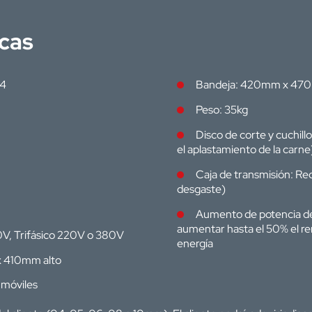
icas
04
Bandeja: 420mm x 47
Peso: 35kg
Disco de corte y cuchill
el aplastamiento de la carne
Caja de transmisión: Re
desgaste)
Aumento de potencia de 
aumentar hasta el 50% el r
0V, Trifásico 220V o 380V
energía
x 410mm alto
 móviles