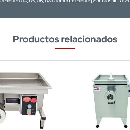
l cliente (04, 05, 06, 08 o 10mm). El cliente podrá adquirir disc
Productos relacionados