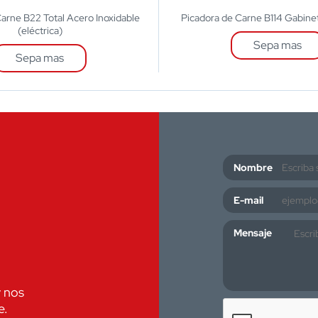
arne B22 Total Acero Inoxidable
Picadora de Carne B114 Gabinet
(eléctrica)
Sepa mas
Sepa mas
Nombre
E-mail
Mensaje
y nos
e.