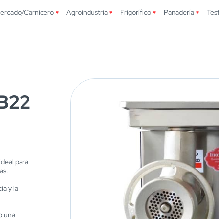
ercado/Carnicero
Agroindustria
Frigorífico
Panadería
Tes
 B22
ideal para
as.
ia y la
do una