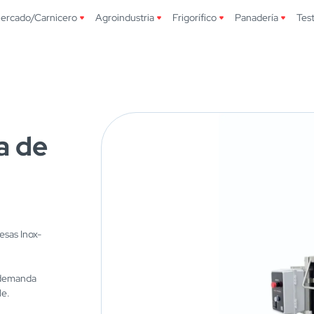
ercado/Carnicero
Agroindustria
Frigorífico
Panadería
Tes
a de
g
sas Inox-
a demanda
le.