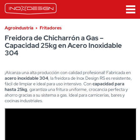
Agroindustria
Fritadores
Freidora de Chicharrón a Gas –
Capacidad 25kg en Acero Inoxidable
304
¡Alcanza una alta producción con calidad profesional! Fabricada en
acero inoxidable 304
, la freidora de Inox Design RS es resistente,
fácil de limpiar e ideal para uso intensivo. Con
capacidad para
hasta 25kg
, garantiza una fritura uniforme, crocancia perfecta y
ahorro gracias a su sistema a gas. Ideal para carnicerías, bares y
cocinas industriales.