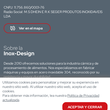
CNPJ: 11.756.860/0001-76
Razão Social: M.S DHEIN E R.K SEGER PRODUTOS INOXIDAVEIS
LDA
Ver en el mapa
Sobre la
Inox-Design
Desde 2010 ofrecemos soluciones para la industria cárnica y de
procesamiento de alimentos. Nos especializamos en fabricar
máquinas y equipos en acero inoxidable 304, reconocido por su
resistencia y mayor durabilidad.
Utilizamos cookies para personalizar y mejorar su experiencia en
Sitio web desarrollado por:
nuestro sitio web. Al utilizar nuestro sitio web, acepta el uso de
cookies.
Para obtener más información, lea nuestra
Política de Privacidad
actualizada
.
ACEPTAR Y CERRAR