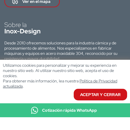
Ver en el mapa
Sobre la
Inox-Design
Desde 2010 ofrecemos soluciones para la industria cárnica y de
procesamiento de alimentos. Nos especializamos en fabricar
máquinas y equipos en acero inoxidable 304, reconocido por su
resistencia y mayor durabilidad.
Utilizamos cookies para personalizar y mejorar su experiencia en
Sitio web desarrollado por:
nuestro sitio web. Al utilizar nuestro sitio web, acepta el uso de
cookies.
Para obtener más información, lea nuestra
Política de Privacidad
actualizada
.
ACEPTAR Y CERRAR
Cotización rápida WhatsApp