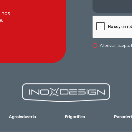
y nos
e.
Al enviar, acepto 
Agroindustria
Frigorífico
Panaderí