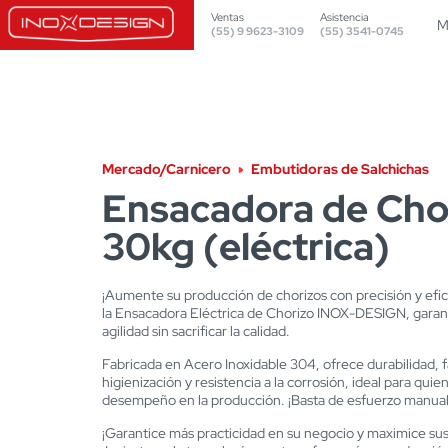
Ventas
Asistencia
M
(55) 9 9623-3109
(55) 3541-0745
Mercado/Carnicero
Embutidoras de Salchichas
Ensacadora de Cho
30kg (eléctrica)
¡Aumente su producción de chorizos con precisión y efic
la Ensacadora Eléctrica de Chorizo INOX-DESIGN, garant
agilidad sin sacrificar la calidad.
Fabricada en Acero Inoxidable 304, ofrece durabilidad, f
higienización y resistencia a la corrosión, ideal para quie
desempeño en la producción. ¡Basta de esfuerzo manual
¡Garantice más practicidad en su negocio y maximice sus