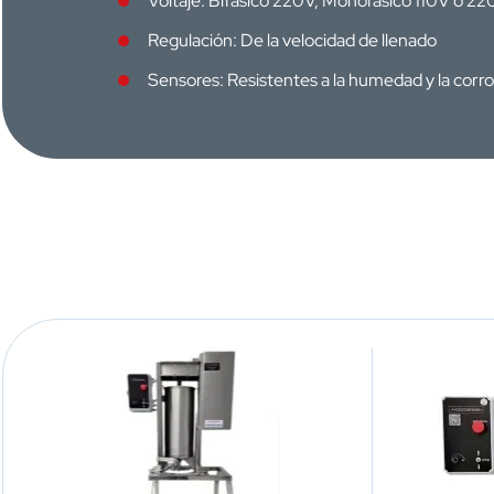
Voltaje: Bifásico 220V, Monofásico 110V o 2
Regulación: De la velocidad de llenado
Sensores: Resistentes a la humedad y la corr