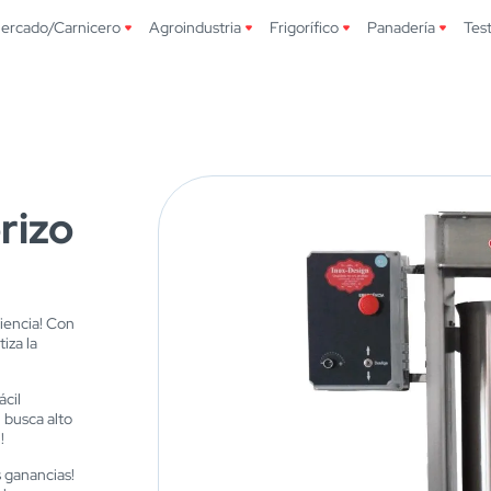
ercado/Carnicero
Agroindustria
Frigorífico
Panadería
Tes
rizo
iencia! Con
iza la
ácil
n busca alto
!
 ganancias!