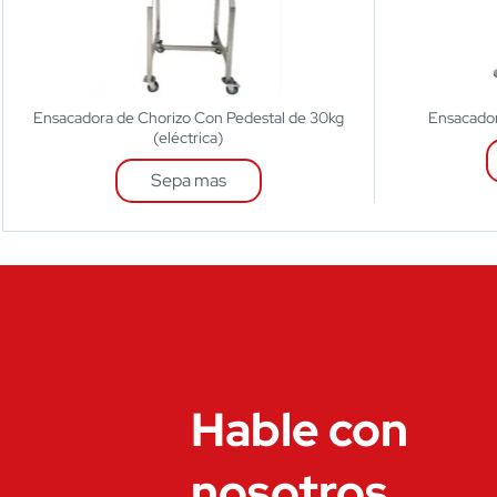
Ensacadora de Chorizo Con Pedestal de 30kg
Ensacador
(eléctrica)
Sepa mas
Hable con
nosotros