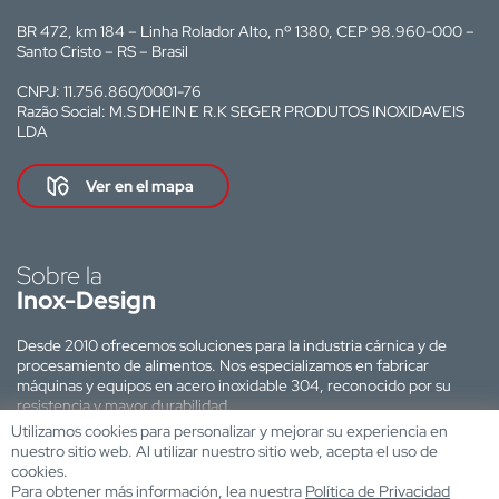
BR 472, km 184 – Linha Rolador Alto, nº 1380, CEP 98.960-000 –
Santo Cristo – RS – Brasil
CNPJ: 11.756.860/0001-76
Razão Social: M.S DHEIN E R.K SEGER PRODUTOS INOXIDAVEIS
LDA
Ver en el mapa
Sobre la
Inox-Design
Desde 2010 ofrecemos soluciones para la industria cárnica y de
procesamiento de alimentos. Nos especializamos en fabricar
máquinas y equipos en acero inoxidable 304, reconocido por su
resistencia y mayor durabilidad.
Utilizamos cookies para personalizar y mejorar su experiencia en
Sitio web desarrollado por:
nuestro sitio web. Al utilizar nuestro sitio web, acepta el uso de
cookies.
Para obtener más información, lea nuestra
Política de Privacidad