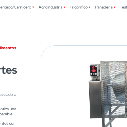
ercado/Carnicero
Agroindustria
Frigorífico
Panadería
Tes
Alimentos
rtes
mezcladora
antiza una
parable.
entes con