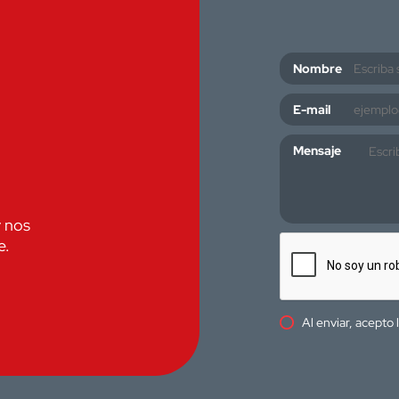
Nombre
E-mail
Mensaje
y nos
e.
Al enviar, acepto 