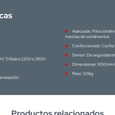
icas
Adecuado: Para condimen
mezclas de condimentos
Confeccionado: Conform
Sensor: De seguridad en
0V, Trifásico 220V o 380V
Dimensiones: 1650mm 
Peso: 120kg
eneización
Productos relacionados