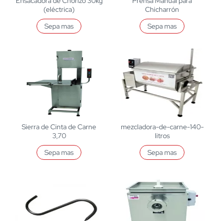
Ensacadora de Chorizo 30kg
Prensa Manual para
(eléctrica)
Chicharrón
Sepa mas
Sepa mas
Sierra de Cinta de Carne
mezcladora-de-carne-140-
3,70
litros
Sepa mas
Sepa mas