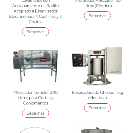
Lavamanos con
Misturador Helicoidal 150
Accionamiento de Rodilla
Litros (Elétrico)
Acoplado a Esterilizador
Sepa mas
Eléctrico para 4 Cuchillos y 2
Chairas
Sepa mas
Mezclador Tumbler 200
Ensacadora de Chorizo 15kg
Litros para Cortes y
(eléctrica)
Condimentos
Sepa mas
Sepa mas