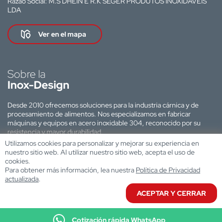
Razão Social: M.S DHEIN E R.K SEGER PRODUTOS INOXIDAVEIS
LDA
Ver en el mapa
Sobre la
Inox-Design
Desde 2010 ofrecemos soluciones para la industria cárnica y de
procesamiento de alimentos. Nos especializamos en fabricar
máquinas y equipos en acero inoxidable 304, reconocido por su
resistencia y mayor durabilidad.
Utilizamos cookies para personalizar y mejorar su experiencia en
Sitio web desarrollado por:
nuestro sitio web. Al utilizar nuestro sitio web, acepta el uso de
cookies.
Para obtener más información, lea nuestra
Política de Privacidad
actualizada
.
ACEPTAR Y CERRAR
Cotización rápida WhatsApp