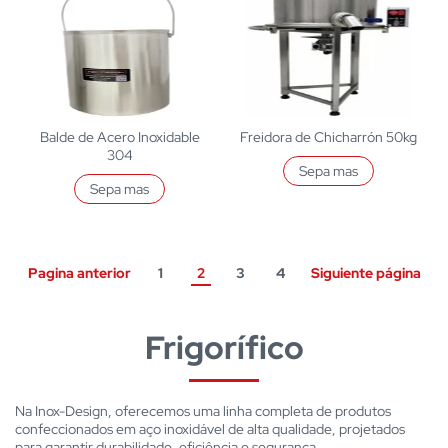
Balde de Acero Inoxidable
Freidora de Chicharrón 50kg
304
Sepa mas
Sepa mas
Pagina anterior
1
2
3
4
Siguiente página
Frigorífico
Na Inox-Design, oferecemos uma linha completa de produtos
confeccionados em aço inoxidável de alta qualidade, projetados
para garantir durabilidade, eficiência e segurança.