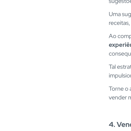
sugestõe
Uma suge
receitas
Ao compa
experiê
conseque
Tal estr
impulsio
Torne o 
vender m
4. Ven