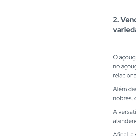
2. Ven
varied
O açougu
no açoug
relacion
Além das
nobres, 
A versat
atendend
Afinal, a