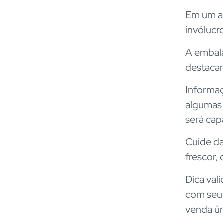
Em um a
invólucr
A embal
destacan
Informaç
algumas
será cap
Cuide da
frescor,
Dica val
com seu 
venda úni