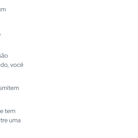
um
,
são
do, você
nsmitem
te tem
ntre uma