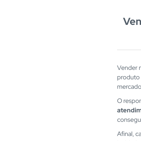
Ven
Vender m
produto 
mercado
O respon
atendi
consegui
Afinal, 