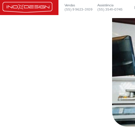
Vendas
Assistência
(55) 9 9623-3109
(55) 3541-0745