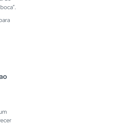
 boca”.
para
 ao
 um
recer