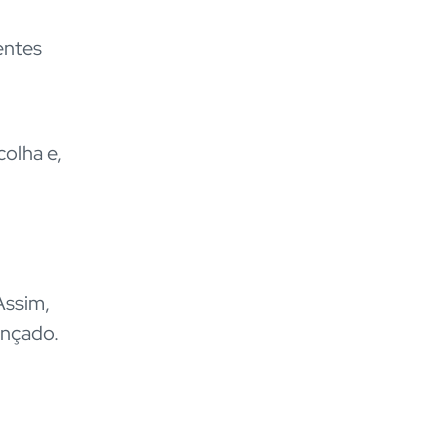
entes
colha e,
Assim,
ançado.