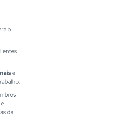
ara o
lientes
nais
e
rabalho.
membros
 e
cas da