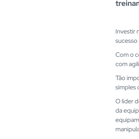
trein
Investir
sucesso
Com o co
com agil
Tão impo
simples 
O líder 
da equi
equipame
manipula