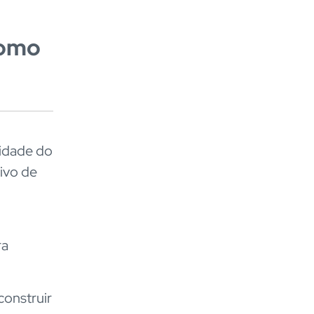
como
lidade do
ivo de
ra
construir