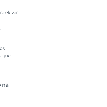
ra elevar
r
dos
o que
o na