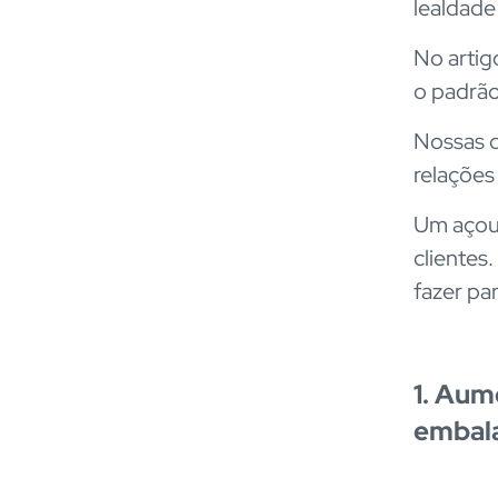
lealdade
No artig
o padrã
Nossas d
relações
Um açoug
clientes
fazer par
1. Aum
embal