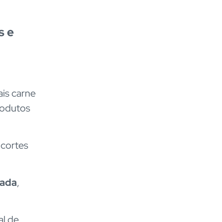
s e
is carne
rodutos
 cortes
cada
,
al de