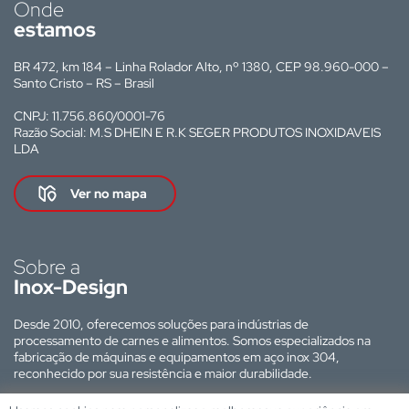
Onde
estamos
BR 472, km 184 – Linha Rolador Alto, nº 1380, CEP 98.960-000 –
Santo Cristo – RS – Brasil
CNPJ: 11.756.860/0001-76
Razão Social: M.S DHEIN E R.K SEGER PRODUTOS INOXIDAVEIS
LDA
Ver no mapa
Sobre a
Inox-Design
Desde 2010, oferecemos soluções para indústrias de
processamento de carnes e alimentos. Somos especializados na
fabricação de máquinas e equipamentos em aço inox 304,
reconhecido por sua resistência e maior durabilidade.
Site desenvolvido por: