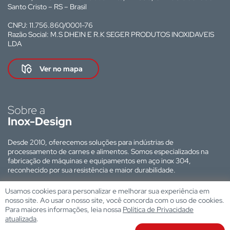
Santo Cristo – RS – Brasil
CNPJ: 11.756.860/0001-76
Razão Social: M.S DHEIN E R.K SEGER PRODUTOS INOXIDAVEIS
LDA
Ver no mapa
Sobre a
Inox-Design
Desde 2010, oferecemos soluções para indústrias de
processamento de carnes e alimentos. Somos especializados na
fabricação de máquinas e equipamentos em aço inox 304,
reconhecido por sua resistência e maior durabilidade.
Site desenvolvido por:
Usamos cookies para personalizar e melhorar sua experiência em
nosso site. Ao usar o nosso site, você concorda com o uso de cookies.
Para maiores informações, leia nossa
Política de Privacidade
atualizada
.