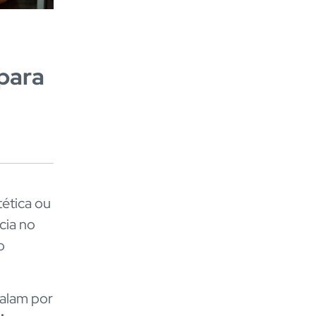
para
ética ou
cia no
o
falam por