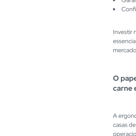
Confi
Investir
essencia
mercado 
O pape
carne e
A ergon
casas de 
operacio