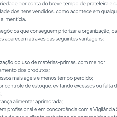
riedade por conta do breve tempo de prateleira e d
idade dos itens vendidos, como acontece em qualqu
 alimentícia.
negócios que conseguem priorizar a organização, os
os aparecem através das seguintes vantagens:
zação do uso de matérias-primas, com melhor
tamento dos produtos;
ssos mais ágeis e menos tempo perdido;
r controle de estoque, evitando excessos ou falta 
s;
ança alimentar aprimorada;
m profissional e em concordância com a Vigilância S
tia de que o cliente será atendido com rapidez e at