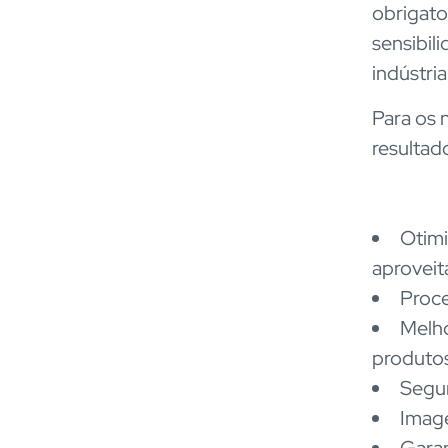
obrigato
sensibil
indústria
Para os 
resultad
Otimi
aprovei
Proce
Melho
produto
Segur
Image
Garan