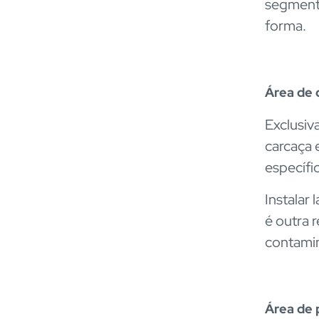
segmenta
forma.
Área de 
Exclusiv
carcaça 
específi
Instalar
é outra 
contamin
Área de 