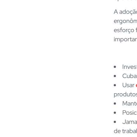
A adoçã
ergonômi
esforço f
importa
Inves
Cubas
Usar
produto
Mante
Posic
Jamai
de traba