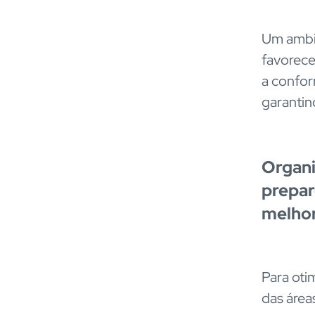
Um ambie
favorece
a confor
garanti
Organi
prepar
melhor
Para oti
das área