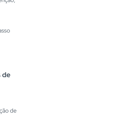
asso
s de
ção de