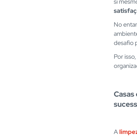
si mesm
satisfaç
No entan
ambiente
desafio p
Por isso
organiza
Casas 
suces
A
limpe