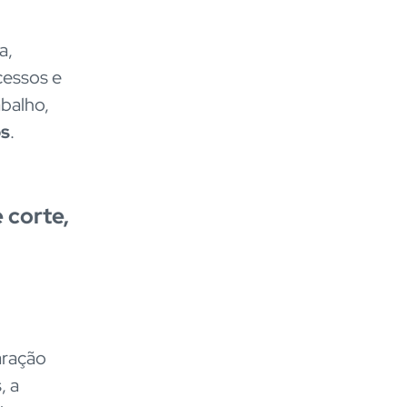
a,
cessos e
balho,
os
.
 corte,
aração
, a