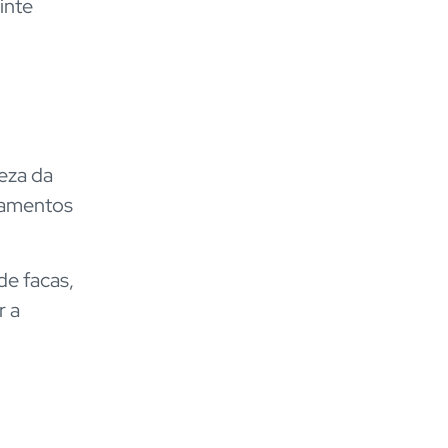
inte
peza da
pamentos
de facas,
r a