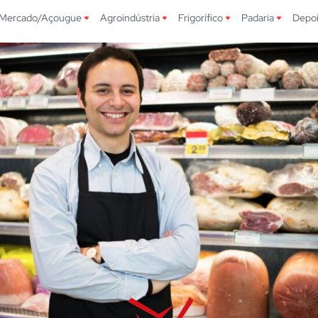
Mercado/Açougue
Agroindústria
Frigorífico
Padaria
Depo