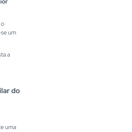
ior
 o
-se um
ta a
lar do
te uma