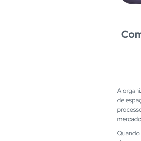
Com
A organi
de espaço
processo
mercado
Quando a