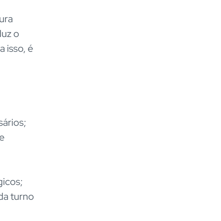
ura
duz o
 isso, é
ários;
e
gicos;
da turno