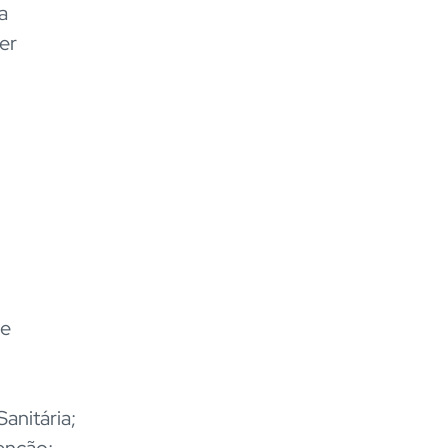
a
er
de
anitária;
enção;