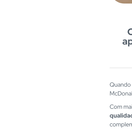
a
Quando o
McDonald
Com mais
qualida
complem