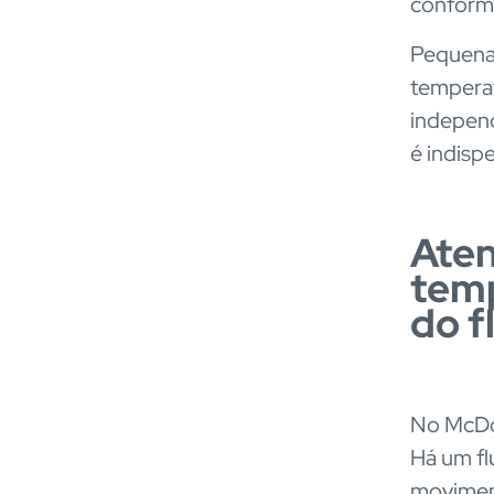
conforme
Pequenas
temperatu
indepen
é indisp
Aten
temp
do f
No McDon
Há um fl
movimen