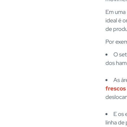
Em uma o
ideal é 
de produ
Por exe
O set
dos ham
As ár
frescos
desloca
E os 
linha de