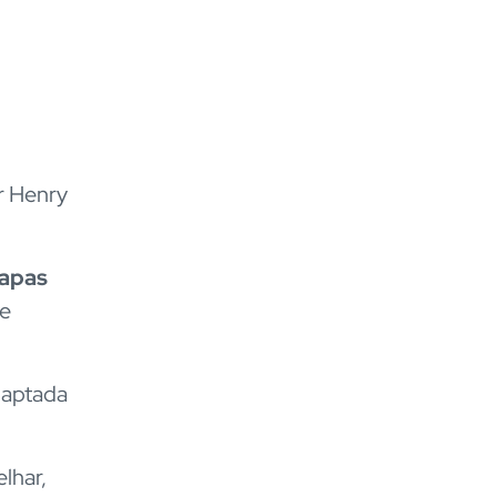
r Henry
tapas
te
daptada
lhar,