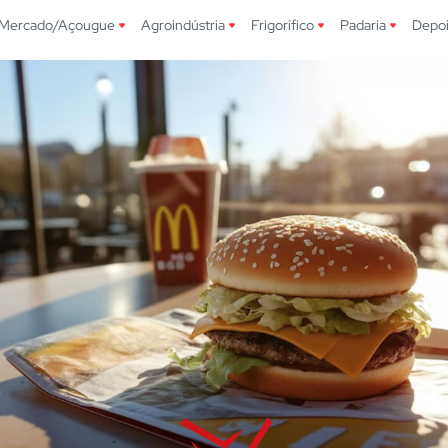
Mercado/Açougue
Agroindústria
Frigorífico
Padaria
Depo