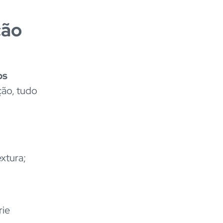
ção
os
ção, tudo
xtura;
rie