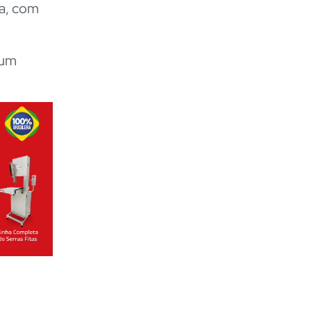
da, com
 um