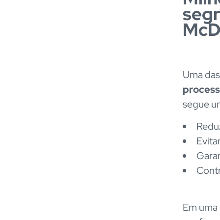
segr
McDo
Uma das 
proces
segue um
Reduz
Evita
Garan
Contr
Em uma h