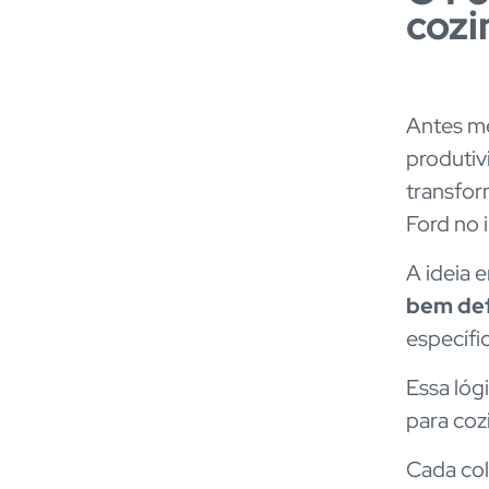
cozi
Antes me
produtiv
transfor
Ford no 
A ideia 
bem def
específi
Essa lóg
para coz
Cada col