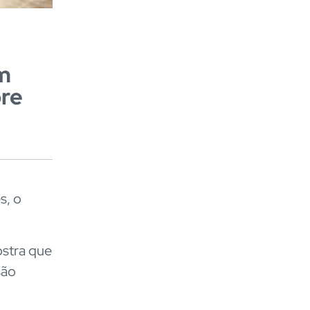
m
re
s, o
ostra que
são