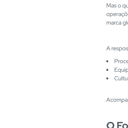
Mas o qu
operaçõe
marca gl
A respos
Proce
Equi
Cultu
Acompan
O F