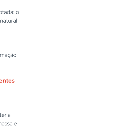
ptada: o
natural
ormação
ientes
er a
massa e