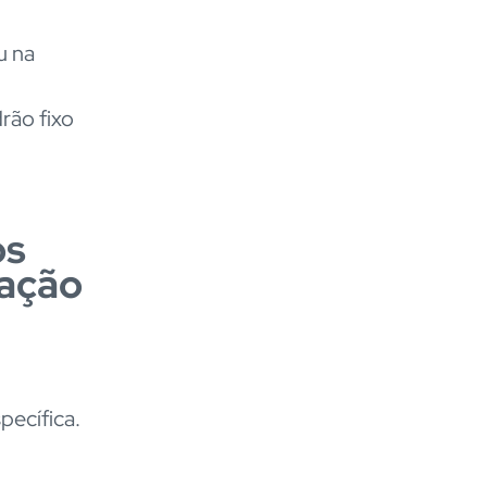
u na
rão fixo
os
zação
pecífica.