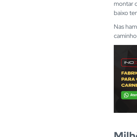
montar o
baixo te
Nas hamb
caminho 
Milh