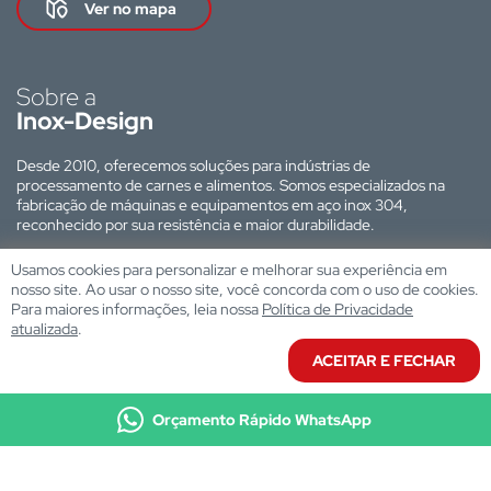
Ver no mapa
Sobre a
Inox-Design
Desde 2010, oferecemos soluções para indústrias de
processamento de carnes e alimentos. Somos especializados na
fabricação de máquinas e equipamentos em aço inox 304,
reconhecido por sua resistência e maior durabilidade.
Site desenvolvido por:
Usamos cookies para personalizar e melhorar sua experiência em
nosso site. Ao usar o nosso site, você concorda com o uso de cookies.
Para maiores informações, leia nossa
Política de Privacidade
atualizada
.
ACEITAR E FECHAR
Orçamento Rápido WhatsApp