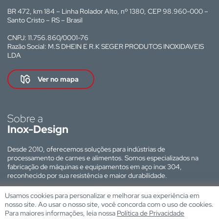
BR 472, km 184 – Linha Rolador Alto, nº 1380, CEP 98.960-000 –
Santo Cristo – RS – Brasil
CNPJ: 11.756.860/0001-76
Razão Social: M.S DHEIN E R.K SEGER PRODUTOS INOXIDAVEIS
LDA
Ver no mapa
Sobre a
Inox-Design
Desde 2010, oferecemos soluções para indústrias de
processamento de carnes e alimentos. Somos especializados na
fabricação de máquinas e equipamentos em aço inox 304,
reconhecido por sua resistência e maior durabilidade.
Site desenvolvido por:
Usamos cookies para personalizar e melhorar sua experiência em
nosso site. Ao usar o nosso site, você concorda com o uso de cookies.
Para maiores informações, leia nossa
Política de Privacidade