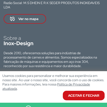
Razão Social: M.S DHEIN E R.K SEGER PRODUTOS INOXIDAVEIS
LDA
Ver no mapa
Sobre a
Inox-Design
Desde 2010, oferecemos soluções para indústrias de
processamento de carnes e alimentos. Somos especializados na
fabricação de máquinas e equipamentos em aço inox 304,
reconhecido por sua resistência e maior durabilidade.
Site desenvolvido por:
Usamos cookies para personalizar e melhorar sua experiência em
nosso site. Ao usar o nosso site, você concorda com o uso de cookies.
Para maiores informações, leia nossa
Política de Privacidade
atualizada
.
ACEITAR E FECHAR