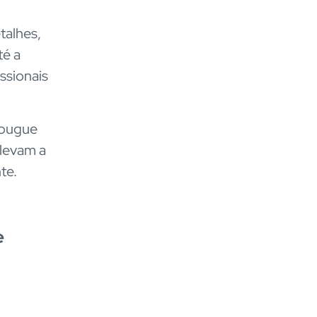
talhes,
té a
ssionais
çougue
levam a
te.
e