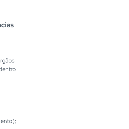
ncias
órgãos
dentro
mento);