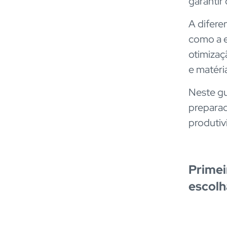
garantir
A difere
como a e
otimizaç
e matéri
Neste gu
preparad
produtiv
Primei
escolh