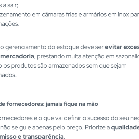
 a sair;
enamento em câmaras frias e armários em inox para
nações.
do gerenciamento do estoque deve ser
evitar exce
e mercadoria
, prestando muita atenção em sazonali
 os produtos são armazenados sem que sejam
nados.
de fornecedores: jamais fique na mão
fornecedores é o que vai definir o sucesso do seu ne
, não se guie apenas pelo preço. Priorize a
qualidade
isso e transparência
.