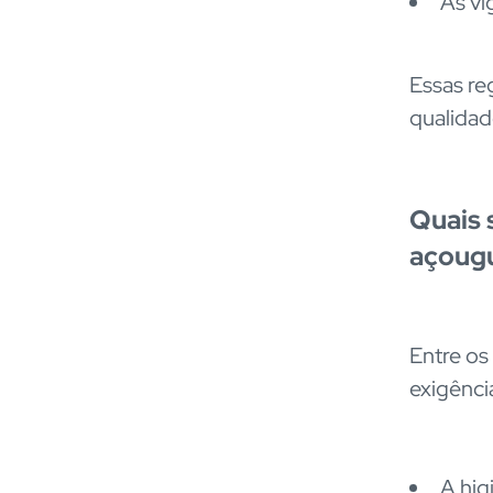
As vi
Essas r
qualidad
Quais 
açougu
Entre os
exigênci
A hig