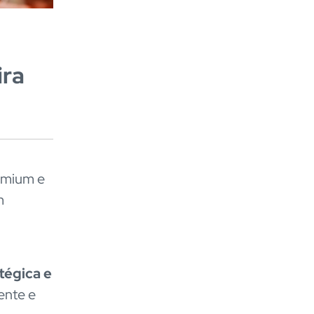
ira
emium e
m
tégica e
ente e