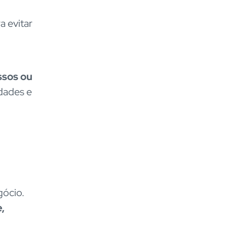
 evitar
ssos ou
dades e
gócio.
,