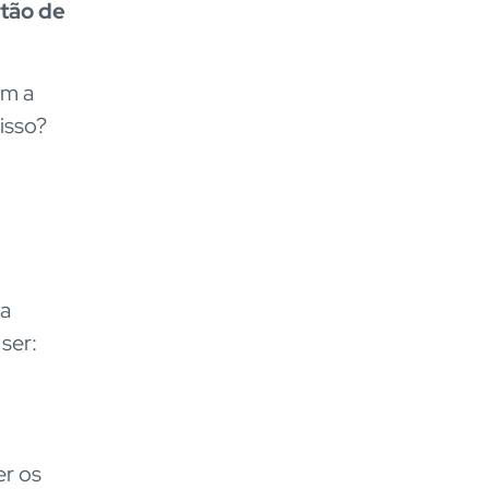
tão de
êm a
isso?
ba
 ser:
er os