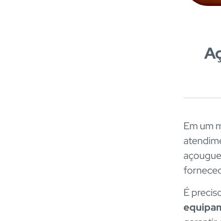
Aç
Em um me
atendime
açougue 
fornece
É precis
equipam