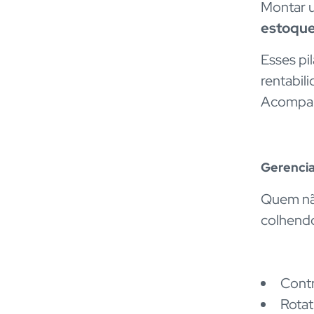
Montar 
estoqu
Esses pi
rentabil
Acompa
Gerencia
Quem nã
colhendo
Contr
Rotat