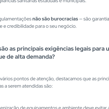
gilâncias sanitárias estaduais e municipais.
egulamentações
não são burocracias
— são garanti
e e credibilidade para o seu negócio.
são as principais exigências legais para
e de alta demanda?
 vários pontos de atenção, destacamos que as princ
as a serem atendidas são:
ienização de equipamentos e ambiente deve evitar 