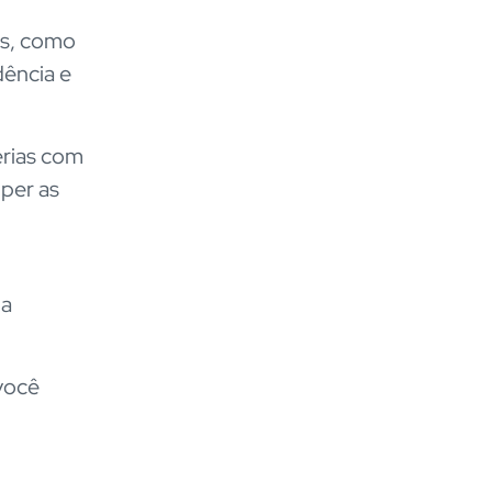
os, como
dência e
erias com
mper as
ua
você