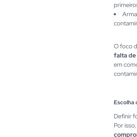
primeiros
Armaz
contami
O foco 
falta d
em como
contami
Escolha 
Definir 
Por isso
comprom