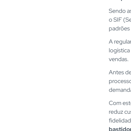
Sendo as
o SIF (S
padrões 
A regula
logístic
vendas.
Antes de 
processo
demand
Com esto
reduz cu
fidelida
bastido