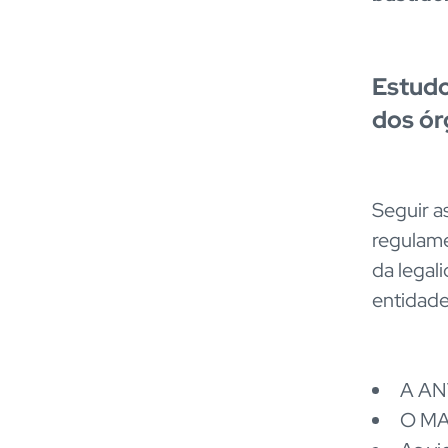
Estudo
dos ór
Seguir a
regulame
da legal
entidad
A ANV
O MAP