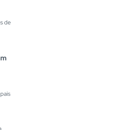
as de
 um
ipais
a